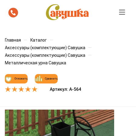
Посмотрите как площадка "Савушка
будет выглядеть на вашем участке
—
—
Главная
Каталог
—
Аксессуары (комплектующие) Савушка
—
Аксессуары (комплектующие) Савушка
Мы бесплатно подготовим визуализацию с
расстановкой площадки. Вы сразу увидите, как она
Металлическая урна Савушка
впишется в пространство.
Ваше имя
*
Отложить
Сравнить
Артикул:
А-564
Телефон
*