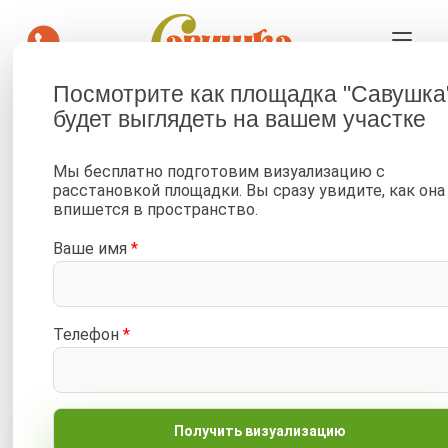
Посмотрите как площадка "Савушка
Доставка детских площадок
будет выглядеть на вашем участке
Савушка по Москве
Мы бесплатно подготовим визуализацию с
—
—
Главная
Доставка и сборка
Доставка в Москве
расстановкой площадки. Вы сразу увидите, как она
впишется в пространство.
Ваше имя
*
Доставка по Москве и
Московской области
Телефон
*
• Доставка осуществляется собственной
логистической службой.
• Минимальная сумма заказа - 5 000 ₽.
• При меньшей сумме доступен самовывоз или
отправка транспортной компанией.