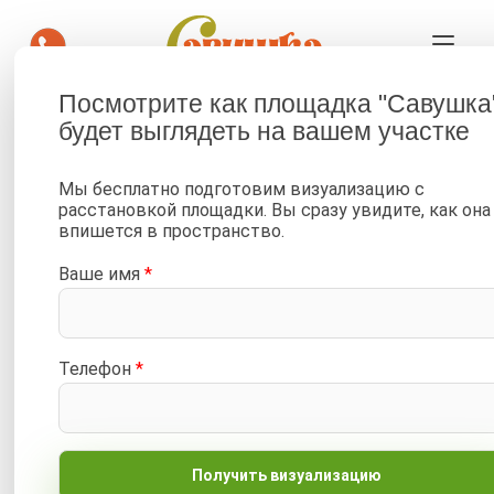
Посмотрите как площадка "Савушка
будет выглядеть на вашем участке
—
—
Главная
Каталог
Детские площадки и горки для улицы, двора и дачи от 34 900
Мы бесплатно подготовим визуализацию с
₽
расстановкой площадки. Вы сразу увидите, как она
—
впишется в пространство.
Детские площадки Савушка для детей старшего возраста
Ваше имя
*
—
Детская площадка Савушка 15 (Индиго)
Новинка!
Горка 3м
Живые фото/видео
Телефон
*
Отложить
Сравнить
Артикул:
С-15-ИНД