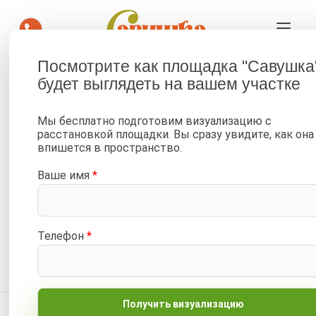
Посмотрите как площадка "Савушка
будет выглядеть на вашем участке
—
—
Главная
Каталог
Детские площадки и горки для улицы, двора и дачи от 34 900
Мы бесплатно подготовим визуализацию с
₽
расстановкой площадки. Вы сразу увидите, как она
—
Игровой комплекс Песочный дворик Савушка-4 (Индиго)
впишется в пространство.
Ваше имя
*
Живые фото/видео
Для малышей
Отложить
Сравнить
Телефон
*
Артикул:
ПДС-04-ИНД