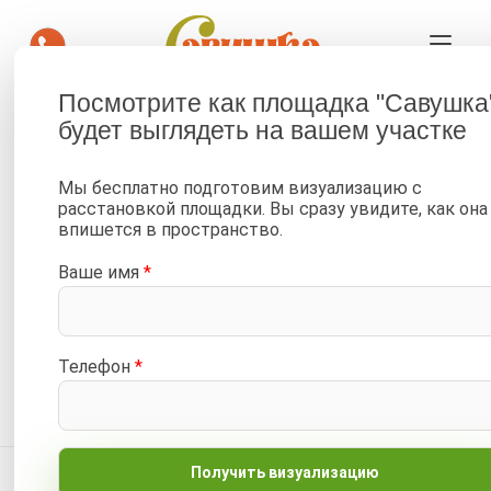
Посмотрите как площадка "Савушка
будет выглядеть на вашем участке
—
—
—
Главная
Каталог
Все детские площадки Савушка
Готовые комплекты для благоустройства детских площадок
Мы бесплатно подготовим визуализацию с
—
расстановкой площадки. Вы сразу увидите, как она
Игровой городок Савушка №3 (детская площадка, песочница,
впишется в пространство.
качели, мебель, кашпо)
Ваше имя
*
Отложить
Сравнить
Новинка!
Телефон
*
Артикул:
КР3-МХГ