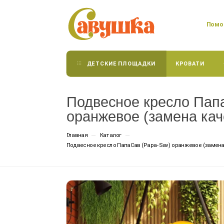
Помог
Посмотрите как
ДЕТСКИЕ ПЛОЩАДКИ
КРОВАТИ
площадка "Савушка"
будет выглядеть на
Подвесное кресло Пап
вашем участке
оранжевое (замена кач
—
—
Главная
Каталог
Мы бесплатно подготовим визуализацию с
Подвесное кресло ПапаСав (Papa-Sav) оранжевое (замена
расстановкой площадки. Вы сразу увидите, как она
впишется в пространство.
Ваше имя
*
Телефон
*