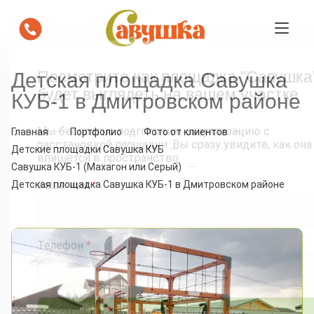
Посмотрите как площадка "Савушка
Детская площадка Савушка
будет выглядеть на вашем участке
КУБ-1 в Дмитровском районе
Мы бесплатно подготовим визуализацию с
—
—
—
Главная
Портфолио
Фото от клиентов
расстановкой площадки. Вы сразу увидите, как она
впишется в пространство.
—
Детские площадки Савушка КУБ
—
Савушка КУБ-1 (Махагон или Серый)
Ваше имя
*
Детская площадка Савушка КУБ-1 в Дмитровском районе
Телефон
*