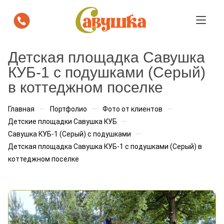
Посмотрите как площадка "Савушка
Детская площадка Савушка
будет выглядеть на вашем участке
КУБ-1 с подушками (Серый)
в коттеджном поселке
Мы бесплатно подготовим визуализацию с
расстановкой площадки. Вы сразу увидите, как она
впишется в пространство.
—
—
—
Главная
Портфолио
Фото от клиентов
—
Детские площадки Савушка КУБ
Ваше имя
*
—
Савушка КУБ-1 (Серый) с подушками
Детская площадка Савушка КУБ-1 с подушками (Серый) в
коттеджном поселке
Телефон
*