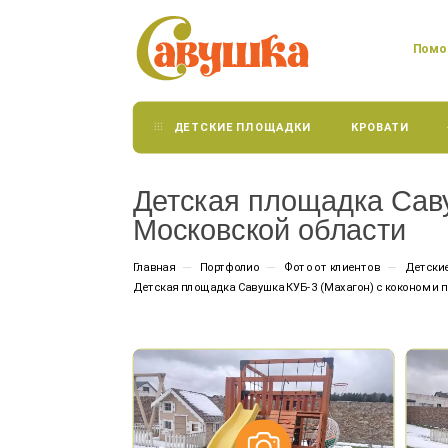
Помог
Посмотрите как
ДЕТСКИЕ ПЛОЩАДКИ
КРОВАТИ
площадка "Савушка"
будет выглядеть на
Детская площадка Саву
вашем участке
Московской области
—
—
—
Главная
Портфолио
Фото от клиентов
Детски
Мы бесплатно подготовим визуализацию с
Детская площадка Савушка КУБ-3 (Махагон) с коконом и 
расстановкой площадки. Вы сразу увидите, как она
впишется в пространство.
Ваше имя
*
Телефон
*