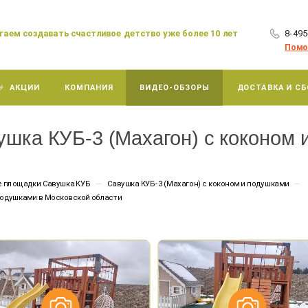
аем создавать счастливое детство уже более 10 лет
8-495
×
Помо
АКЦИИ
КОМПАНИЯ
ВИДЕО-ОБЗОРЫ
ДОСТАВКА И СБ
шка КУБ-3 (Махагон) с коконом 
—
—
е площадки Савушка КУБ
Савушка КУБ-3 (Махагон) с коконом и подушками
подушками в Московской области