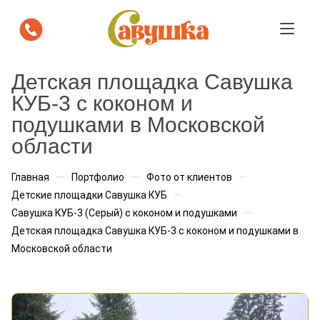
Посмотрите как площадка "Савушка
Детская площадка Савушка
будет выглядеть на вашем участке
КУБ-3 с коконом и
подушками в Московской
Мы бесплатно подготовим визуализацию с
расстановкой площадки. Вы сразу увидите, как она
области
впишется в пространство.
—
—
—
Ваше имя
*
Главная
Портфолио
Фото от клиентов
—
Детские площадки Савушка КУБ
—
Савушка КУБ-3 (Серый) с коконом и подушками
Детская площадка Савушка КУБ-3 с коконом и подушками в
Телефон
*
Московской области