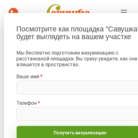
Посмотрите как площадка "Савушка
Детская площадка Савушка
будет выглядеть на вашем участке
КУБ-4 (Махагон)
Мы бесплатно подготовим визуализацию с
—
—
—
Главная
Портфолио
Фото от клиентов
расстановкой площадки. Вы сразу увидите, как она
впишется в пространство.
—
Детские площадки Савушка КУБ
—
Савушка КУБ-4 (Махагон)
Ваше имя
*
Детская площадка Савушка КУБ-4 (Махагон)
Телефон
*