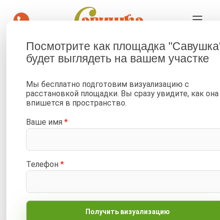
Посмотрите как площадка "Савушка
Детская площадка Савушка
будет выглядеть на вашем участке
КУБ-8 (Серый) в МО
Мы бесплатно подготовим визуализацию с
—
—
—
Главная
Портфолио
Фото от клиентов
расстановкой площадки. Вы сразу увидите, как она
впишется в пространство.
—
Детские площадки Савушка КУБ
Савушка КУБ-8 (Серый)
—
Детская площадка Савушка КУБ-8 (Серый) в МО
Ваше имя
*
Телефон
*