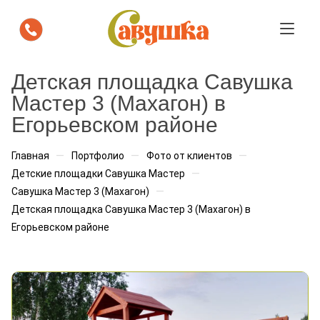
Детская площадка Савушка
Посмотрите как площадка "Савушка
будет выглядеть на вашем участке
Мастер 3 (Махагон) в
Егорьевском районе
Мы бесплатно подготовим визуализацию с
расстановкой площадки. Вы сразу увидите, как она
—
—
—
Главная
Портфолио
Фото от клиентов
впишется в пространство.
—
Детские площадки Савушка Мастер
—
Ваше имя
*
Савушка Мастер 3 (Махагон)
Детская площадка Савушка Мастер 3 (Махагон) в
Егорьевском районе
Телефон
*