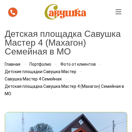
Посмотрите как площадка "Савушка
Детская площадка Савушка
будет выглядеть на вашем участке
Мастер 4 (Махагон)
Семейная в МО
Мы бесплатно подготовим визуализацию с
расстановкой площадки. Вы сразу увидите, как она
впишется в пространство.
—
—
—
Главная
Портфолио
Фото от клиентов
—
Детские площадки Савушка Мастер
Ваше имя
*
—
Савушка Мастер 4 Семейная
Детская площадка Савушка Мастер 4 (Махагон) Семейная в
МО
Телефон
*