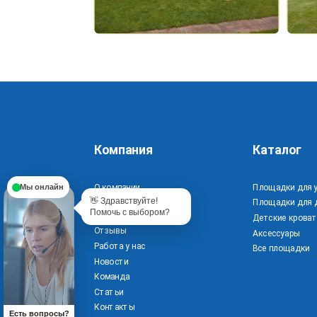
Телефон
*
*
- обязательные поля
Компания
Каталог
О компании
Площадки для 
Мы онлайн
👋 Здравствуйте!
Часто задаваемые
Площадки для 
Помочь с выбором?
вопросы
Детские кроват
Отзывы
Аксессуары
Работа у нас
Все площадки
Новости
Команда
Статьи
Контакты
Есть вопросы?