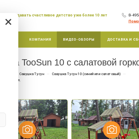
аем создавать счастливое детство уже более 10 лет
8-495
×
Помо
АКЦИИ
КОМПАНИЯ
ВИДЕО-ОБЗОРЫ
ДОСТАВКА И СБ
шка TooSun 10 с салатовой горко
—
—
е площадки Савушка Тусун
Савушка Тусун 10 (синий или салатовый)
в Моск. обл.