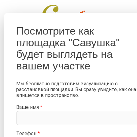
Помог
Посмотрите как
площадка "Савушка"
ДЕТСКИЕ ПЛОЩАДКИ
КРОВАТИ
будет выглядеть на
Детская площадка Саву
вашем участке
—
—
—
Главная
Портфолио
Фото от клиентов
Детски
Детская площадка Савушка TooSun 10 с салатовой горкой 
Мы бесплатно подготовим визуализацию с
расстановкой площадки. Вы сразу увидите, как она
впишется в пространство.
Ваше имя
*
Телефон
*