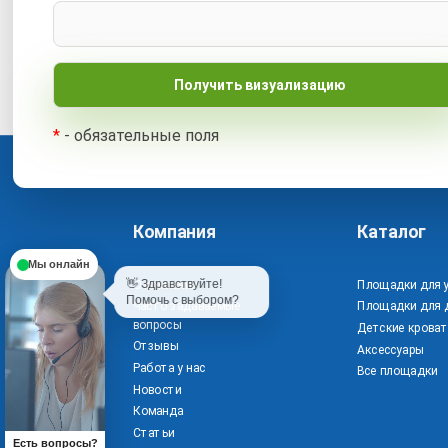
*
- обязательные поля
Компания
Каталог
Мы онлайн
👋 Здравствуйте!
О компании
Площадки для 
Помочь с выбором?
Часто задаваемые
Площадки для 
вопросы
Детские кроват
Отзывы
Аксессуары
Работа у нас
Все площадки
Новости
Команда
Статьи
Есть вопросы?