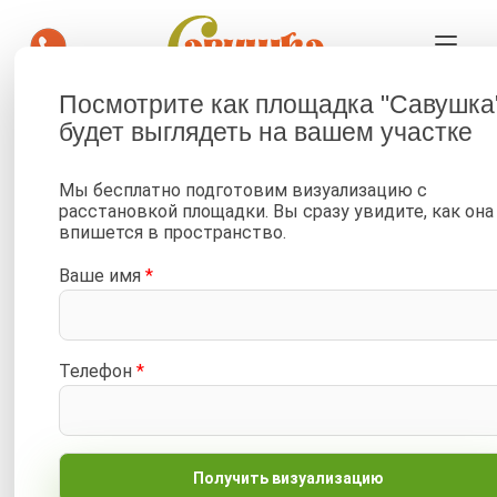
Посмотрите как площадка "Савушка
Савушка Тусун 3 плюс с
будет выглядеть на вашем участке
песочницей
Мы бесплатно подготовим визуализацию с
—
—
—
Главная
Портфолио
Фото от клиентов
расстановкой площадки. Вы сразу увидите, как она
впишется в пространство.
—
Детские площадки Савушка Тусун
Савушка Тусун 3 плюс с песочницей
Ваше имя
*
Фото от клиентов
Посмотреть в каталоге
Телефон
*
Сортировать по:
Дата