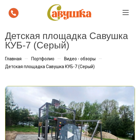
Посмотрите как площадка "Савушка
Детская площадка Савушка
будет выглядеть на вашем участке
КУБ-7 (Серый)
Мы бесплатно подготовим визуализацию с
—
—
—
Главная
Портфолио
Видео - обзоры
расстановкой площадки. Вы сразу увидите, как она
Детская площадка Савушка КУБ-7 (Серый)
впишется в пространство.
Ваше имя
*
Телефон
*