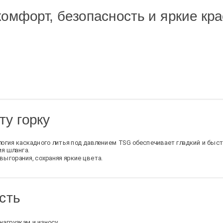
 комфорт, безопасность и яркие кр
ту горку
огия каскадного литья под давлением TSG обеспечивает гладкий и быст
я шланга.
ыгорания, сохраняя яркие цвета.
сть
нагрузкам и износу.