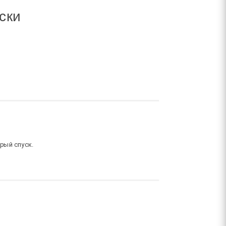
аски
рый спуск.