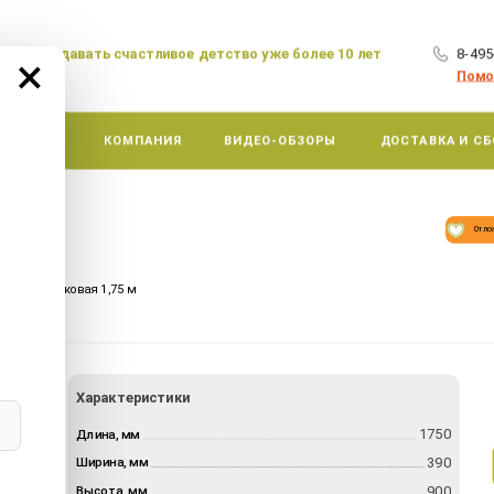
аем создавать счастливое детство уже более 10 лет
8-495
×
Помо
АКЦИИ
КОМПАНИЯ
ВИДЕО-ОБЗОРЫ
ДОСТАВКА И СБ
5 м
Отло
—
авушка
рка пластиковая 1,75 м
Характеристики
1750
Длина, мм
390
Ширина, мм
900
Высота, мм