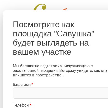
Помог
Посмотрите как
площадка "Савушка"
ДЕТСКИЕ ПЛОЩАДКИ
КРОВАТИ
будет выглядеть на
Горка пластиковая 1,7
вашем участке
—
—
Главная
Каталог
Аксессуары (комплектующие) С
—
Пластиковые горки для детских площадок Савушка
Го
Мы бесплатно подготовим визуализацию с
расстановкой площадки. Вы сразу увидите, как она
впишется в пространство.
Ваше имя
*
Телефон
*