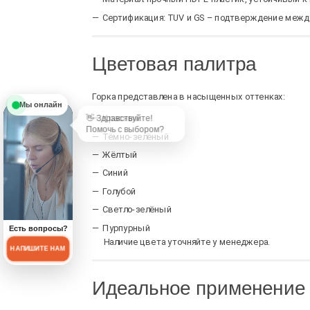
Сертификация: TUV и GS – подтверждение между
Цветовая палитра
Горка представлена в насыщенных оттенках:
Мы онлайн
Красный
Тёмно-зелёный
Жёлтый
Синий
Голубой
Светло-зелёный
Пурпурный
Есть вопросы?
Наличие цвета уточняйте у менеджера.
НАПИШИТЕ НАМ
Идеальное применение