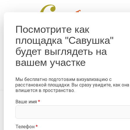
Помог
Посмотрите как
площадка "Савушка"
ДЕТСКИЕ ПЛОЩАДКИ
КРОВАТИ
будет выглядеть на
Горка пластиковая 3 м
вашем участке
—
—
Главная
Каталог
Аксессуары (комплектующие) С
—
Пластиковые горки для детских площадок Савушка
Го
Мы бесплатно подготовим визуализацию с
расстановкой площадки. Вы сразу увидите, как она
впишется в пространство.
Ваше имя
*
Телефон
*