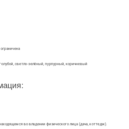
 ограничена
 голубой, светло-зелёный, пурпурный, коричневый
мация:
находящемся во владении физического лица (дача, коттедж).