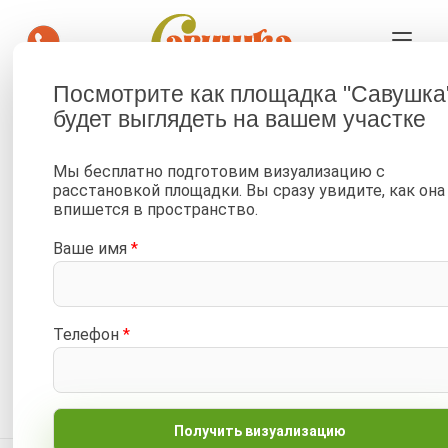
Посмотрите как площадка "Савушка
будет выглядеть на вашем участке
—
—
Главная
Каталог
Детские площадки и горки для улицы, двора и дачи от 34 900
Мы бесплатно подготовим визуализацию с
₽
расстановкой площадки. Вы сразу увидите, как она
—
впишется в пространство.
Детская площадка Савушка КУБ-1 (Махагон) с подушками
Ваше имя
*
От 5-6 лет
База для самоката
Живые фото/видео
Телефон
*
Отложить
Сравнить
Артикул:
С-КУБ-01-МХГ-ПДШ