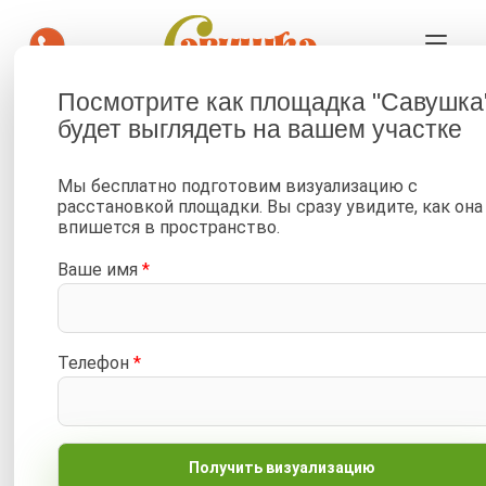
Посмотрите как площадка "Савушка
будет выглядеть на вашем участке
—
—
Главная
Каталог
Детские площадки и горки для улицы, двора и дачи от 34 900
Мы бесплатно подготовим визуализацию с
₽
расстановкой площадки. Вы сразу увидите, как она
—
впишется в пространство.
Детская площадка Савушка КУБ-2 (Махагон) с подушками
Ваше имя
*
От 5-6 лет
База для самоката
Фрирайд-рукоход
Телефон
*
Живые фото/видео
Отложить
Сравнить
Артикул:
С-КУБ-02-МХГ-ПДШ