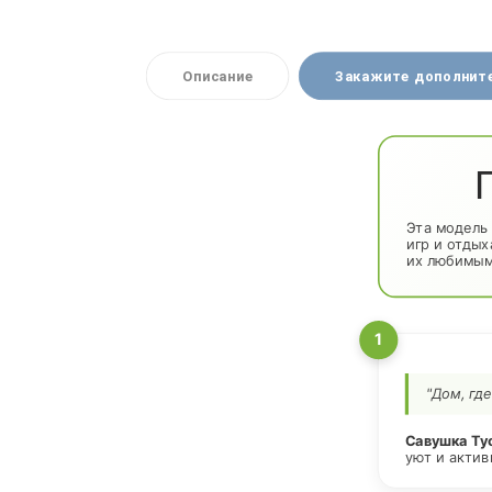
Описание
Закажите дополнит
Эта модель 
игр и отдых
их любимым
1
"Дом, гд
Савушка Тус
уют и актив