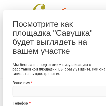
Помог
Посмотрите как
площадка "Савушка"
ДЕТСКИЕ ПЛОЩАДКИ
КРОВАТИ
будет выглядеть на
Детская площадка Саву
вашем участке
плетеным креслом-гам
—
—
Мы бесплатно подготовим визуализацию с
Главная
Каталог
Детские площадки и горки для ул
расстановкой площадки. Вы сразу увидите, как она
Детская площадка Савушка Тусун 1
впишется в пространство.
Ваше имя
*
Телефон
*