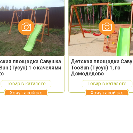
ская площадка Савушка
Детская площадка Сав
Sun (Тусун) 1 с качелями
TooSun (Тусун) 1, го
кс
Домодедово
Товар в каталоге
Товар в каталоге
Хочу такой же
Хочу такой же