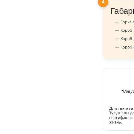
4
Габар
Горка с
Короб 
Короб 
Короб 
"Савуш
Для тех, кт
Тусун 1 вы 
сертификат
жизнь.