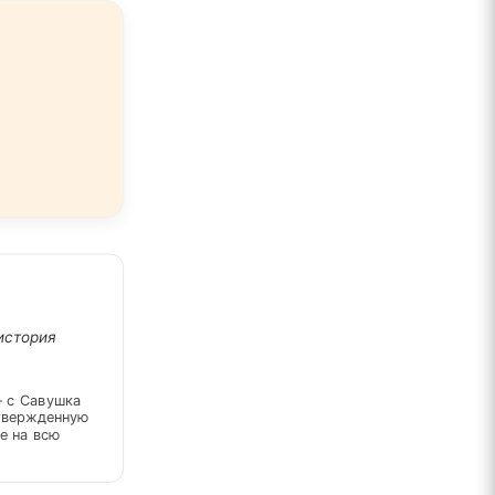
 история
- с Савушка
дтвержденную
е на всю