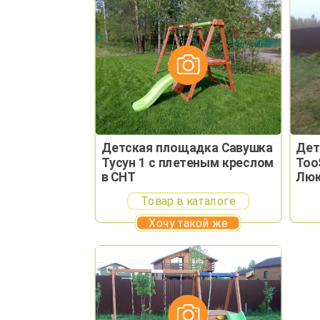
Детская площадка Савушка
Дет
Тусун 1 с плетеным креслом
Too
в СНТ
Лю
Товар в каталоге
Хочу такой же