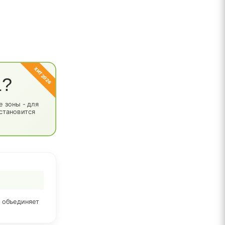
ХИТ 2026
1?
 зоны - для
 становится
й объединяет