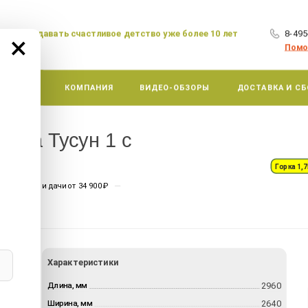
аем создавать счастливое детство уже более 10 лет
8-495
×
Помо
АКЦИИ
КОМПАНИЯ
ВИДЕО-ОБЗОРЫ
ДОСТАВКА И СБ
шка Тусун 1 с
ак
Горка 1,
—
ицы, двора и дачи от 34 900 ₽
Характеристики
2960
Длина, мм
2640
Ширина, мм