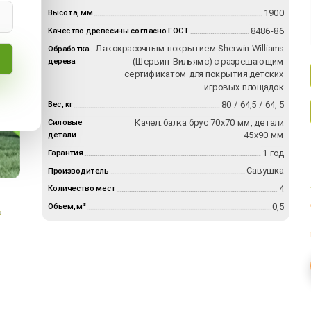
1900
Высота, мм
8486-86
Качество древесины согласно ГОСТ
Лакокрасочным покрытием Sherwin-Williams
Обработка
(Шервин-Вильямс) с разрешающим
дерева
сертификатом для покрытия детских
игровых площадок
80 / 64,5 / 64, 5
Вес, кг
Качел. балка брус 70х70 мм, детали
Силовые
45х90 мм
детали
1 год
Гарантия
Савушка
Производитель
4
Количество мест
0,5
Объем, м³