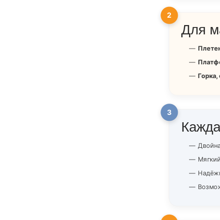
2
Для м
Плете
Платф
Горка,
3
Кажда
Двойна
Мягкий
Надёжн
Возмож