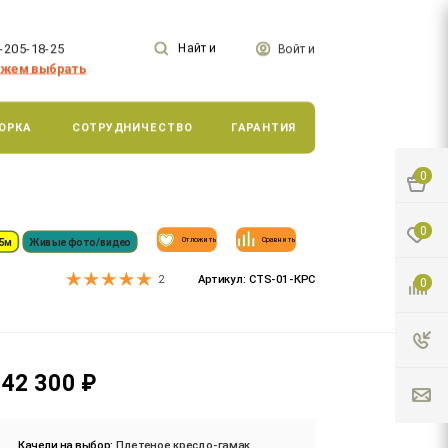
-205-18-25
Найти
Войти
жем выбрать
ОРКА
СОТРУДНИЧЕСТВО
ГАРАНТИЯ
0
0
Отложить
Сравнить
75м
Живые фото/видео
Артикул:
CTS-01-КРС
2
0
42 300
₽
Качели на выбор:
Плетеное кресло-гамак